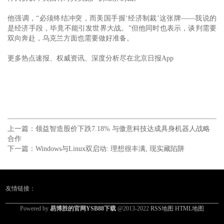
他强调，“必须终结冲突，而美国手握‘经济制裁’这张牌——我说的
是经济手段，毕竟不能引发世界大战。”但他同时也表示，谈判需要
双向奔赴，乌克兰方面也需要做好准备。
更多热点速报、权威资讯、深度分析尽在北京日报App
上一篇：
领益智造股价下跌7.18% 与傲意科技达成具身机器人战略
合作
下一篇：
Windows与Linux双启动: 理想很丰满, 现实藏陷阱
友情链接：
Powered by
易博胜的官网YSB88下载
@2013-2022
RSS地图
HTML地图